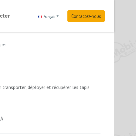
cter
Contactez-nous
Français
er™
transporter, déployer et récupérer les tapis
VA